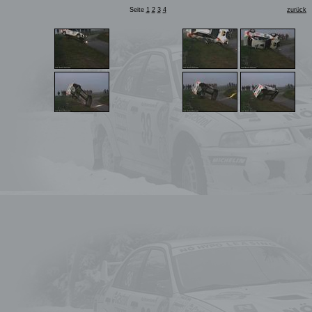
Seite
1
2
3
4
zurück